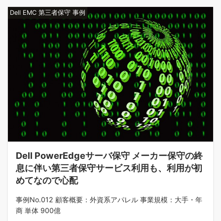
Dell EMC 第三者保守 事例
Dell PowerEdgeサーバ保守 メーカー保守の終
息に伴い第三者保守サービス利用も、利用が初
めてなので心配
事例No.012 顧客概要：外資系アパレル 事業規模：大手・年
商 単体 900億