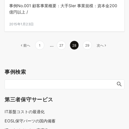
事例No.001 顧客事業概要：大手SIer 事業規模：資本金200
億円以上 /
2015年1月23日
投
…
前へ
1
27
28
29
次へ
稿
ナ
事例検索
ビ
ゲ
ー
第三者保守サービス
シ
IT基盤コストの最適化
ョ
EOSL保守パーツの国内備蓄
ン