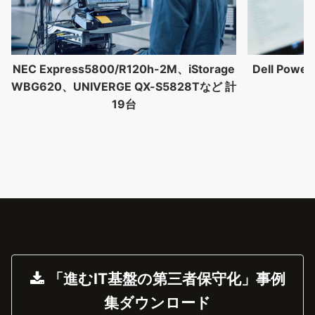
Dell Powe
NEC Express5800/R120h-2M、iStorage
WBG620、UNIVERGE QX-S5828Tなど 計
19台
「進むIT基盤の第三者保守化」事例
集ダウンロード