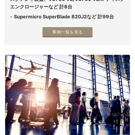
エンクロージャーなど 計8台
Supermicro SuperBlade 820J2など 計99台
事例一覧を見る