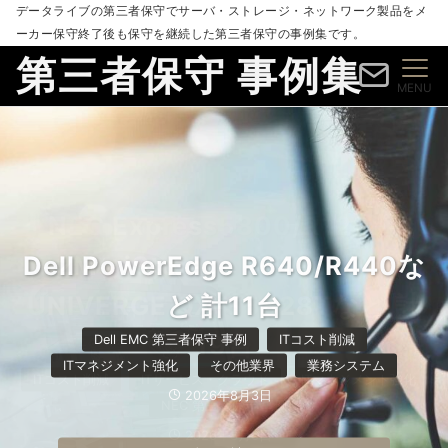
データライブの第三者保守でサーバ・ストレージ・ネットワーク製品をメ
ーカー保守終了後も保守を継続した第三者保守の事例集です。
第三者保守 事例集
MENU
IBM Lenovo Storwize V3700
NEC Express5800/R120h-
V2XP(Gen2) ディスクアレイ装
Dell PowerEdge R640/R440な
2M、iStorage WBG620、
置、V3700 V2/V3700 V2XPデ
UNIVERGE QX-S5828Tなど 計
ど 計11台
ィスクエンクロージャーなど 計8
19台
Dell EMC 第三者保守 事例
ITコスト削減
台
ITマネジメント強化
その他業界
業務システム
ITコスト削減
ITサービス・クラウド
ITマネジメント強化
2026年8月3日
IBM Lenovo 第三者保守 事例
ITコスト削減
NEC 第三者保守 事例
ITサービス・クラウド
ITマネジメント強化
2026年8月6日