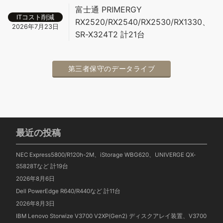
富士通 PRIMERGY
ITコスト削減
RX2520/RX2540/RX2530/RX1330、
2026年7月23日
SR-X324T2 計21台
第三者保守のデータライブ
最近の投稿
NEC Express5800/R120h-2M、iStorage WBG620、UNIVERGE QX-
S5828Tなど 計19台
2026年8月6日
Dell PowerEdge R640/R440など 計11台
2026年8月3日
IBM Lenovo Storwize V3700 V2XP(Gen2) ディスクアレイ装置、V3700