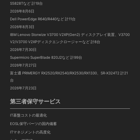
S5828Tなど 計19台
2026年8月6日
Dell PowerEdge R640/R440など 計11台
2026年8月3日
IBM Lenovo Storwize V3700 V2XP(Gen2) ディスクアレイ装置、V3700
V2/V3700 V2XPディスクエンクロージャーなど 計8台
2026年7月30日
Supermicro SuperBlade 820J2など 計99台
2026年7月27日
富士通 PRIMERGY RX2520/RX2540/RX2530/RX1330、SR-X324T2 計21
台
2026年7月23日
第三者保守サービス
IT基盤コストの最適化
EOSL保守パーツの国内備蓄
ITマネジメントの高度化