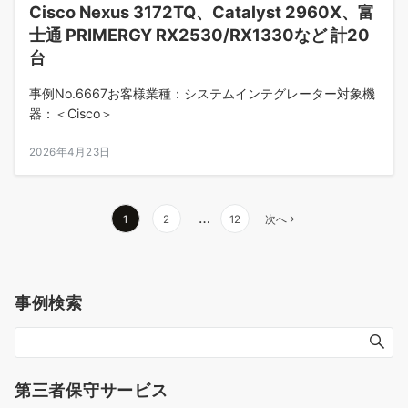
Cisco Nexus 3172TQ、Catalyst 2960X、富
士通 PRIMERGY RX2530/RX1330など 計20
台
事例No.6667お客様業種：システムインテグレーター対象機
器：＜Cisco＞
2026年4月23日
投
…
1
2
12
次へ
稿
ナ
事例検索
ビ
ゲ
ー
第三者保守サービス
シ