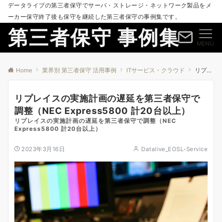
データライブの第三者保守でサーバ・ストレージ・ネットワーク製品をメ
ーカー保守終了後も保守を継続した第三者保守の事例集です。
第三者保守 事例集
MENU
Home
業界別 第三者保守 活用事例
ITサービス・クラウド
リプレイスの実施計画の遅延を第三者保守で調整（NEC Express5800 計20台以上）
リプレイスの実施計画の遅延を第三者保守で
調整（NEC Express5800 計20台以上）
リプレイスの実施計画の遅延を第三者保守で調整（NEC
Express5800 計20台以上）
2023年3月16日
Datalive_EOSL-Service