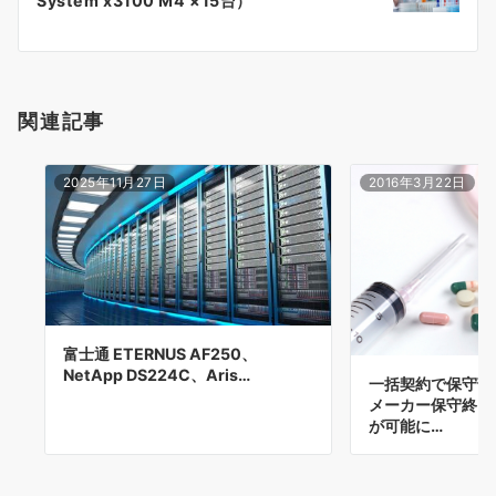
System x3100 M4 ×15台）
ー
シ
ョ
関連記事
ン
2025年11月27日
2016年3月22日
富士通 ETERNUS AF250、
NetApp DS224C、Aris…
一括契約で保守
メーカー保守終了
が可能に…