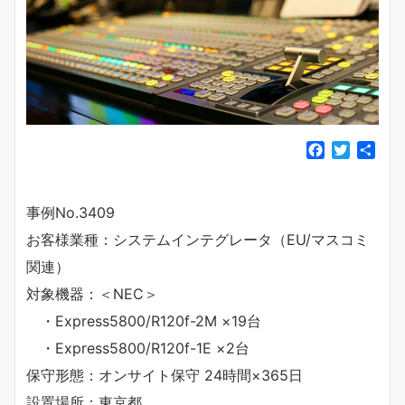
F
T
共
a
w
有
c
i
e
t
事例No.3409
b
t
お客様業種：システムインテグレータ（EU/マスコミ
o
e
o
r
関連）
k
対象機器：＜NEC＞
・Express5800/R120f-2M ×19台
・Express5800/R120f-1E ×2台
保守形態：オンサイト保守 24時間×365日
設置場所：東京都