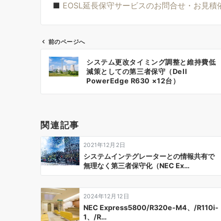
■
EOSL延長保守サービスのお問合せ・お見積
前のページへ
投
システム更改タイミング調整と維持費低
稿
減策としての第三者保守（Dell
PowerEdge R630 ×12台）
ナ
ビ
ゲ
関連記事
ー
2021年12月2日
シ
システムインテグレーターとの情報共有で
無理なく第三者保守化（NEC Ex…
ョ
ン
2024年12月12日
NEC Express5800/R320e-M4、/R110i-
1、/R…