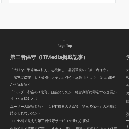
Page Top
第三者保守（ITMedia掲載記事）
「大胆なIT予算組み替え」を後押し 品質重視の「第三者保守」
「第三者保守」を大規模システムに使うべき理由とは？ 3つの事例
E
から読み解く
「ベンダー都合のIT投資」は誰のためか 経営判断に即応する企業が
持つべき指針とは
ユーザーの誤解を解く なぜIT機器の延命策「第三者保守」の利用に
踏み切れないのか？
コロナ禍で見えた第三者保守サービスの新たな価値
金融業界で第三者保守は大丈夫？ 新しい投資の原資を生み出す保守