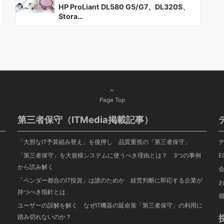
HP ProLiant DL580 G5/G7、DL320S、
Stora…
Page Top
第三者保守（ITMedia掲載記事）
「大胆なIT予算組み替え」を後押し 品質重視の「第三者保守」
「第三者保守」を大規模システムに使うべき理由とは？ 3つの事例
E
から読み解く
「ベンダー都合のIT投資」は誰のためか 経営判断に即応する企業が
持つべき指針とは
ユーザーの誤解を解く なぜIT機器の延命策「第三者保守」の利用に
踏み切れないのか？