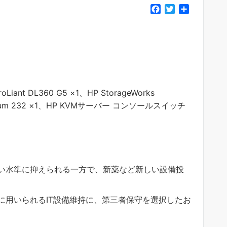
F
T
共
a
w
有
c
i
e
t
b
t
o
e
o
r
k
Liant DL360 G5 ×1、HP StorageWorks
 Ultrium 232 ×1、HP KVMサーバー コンソールスイッチ
）
い水準に抑えられる一方で、新薬など新しい設備投
に用いられるIT設備維持に、第三者保守を選択したお