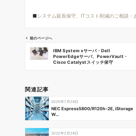
■
システム延長保守、ITコスト削減のご相談・
前のページへ
投
IBM System xサーバ・Dell
稿
PowerEdgeサーバ、PowerVault・
Cisco Catalystスイッチ保守
ナ
IBM/Dell/Ciscoをまとめて一括保守延
長可能
ビ
ゲ
関連記事
ー
2025年7月28日
シ
NEC Express5800/R120h-2E, iStorage
W…
ョ
ン
2022年2月28日