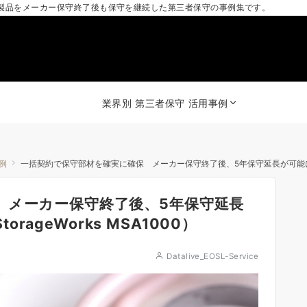
製品をメーカー保守終了後も保守を継続した第三者保守の事例集です。
業界別 第三者保守 活用事例
事例
一括契約で保守部材を確実に確保 メーカー保守終了後、5年保守延長が可能に（HP ProL
 メーカー保守終了後、5年保守延長
orageWorks MSA1000）
Datalive_EOSL-Service