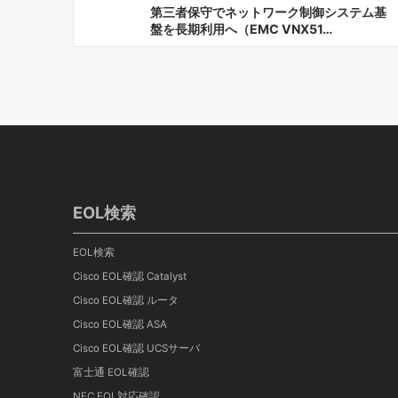
第三者保守でネットワーク制御システム基
盤を長期利用へ（EMC VNX51…
EOL検索
EOL検索
Cisco EOL確認 Catalyst
Cisco EOL確認 ルータ
Cisco EOL確認 ASA
Cisco EOL確認 UCSサーバ
富士通 EOL確認
NEC EOL対応確認