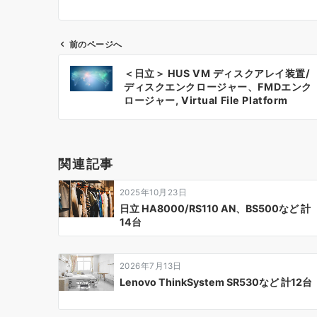
前のページへ
投
＜日立＞ HUS VM ディスクアレイ装置/
稿
ディスクエンクロージャー、FMDエンク
ロージャー, Virtual File Platform
ナ
200N、＜Brocade＞ ファイバチャネ
ルスイッチ、＜F5＞ BIG-IP 2000sな
ビ
ど 計75台
ゲ
関連記事
ー
2025年10月23日
シ
日立 HA8000/RS110 AN、BS500など 計
14台
ョ
ン
2026年7月13日
Lenovo ThinkSystem SR530など 計12台