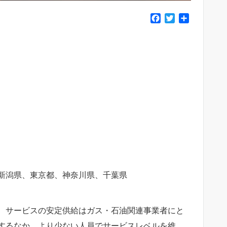
F
T
共
a
w
有
c
i
e
t
b
t
o
e
o
r
k
新潟県、東京都、神奈川県、千葉県
、サービスの安定供給はガス・石油関連事業者にと
するなか、より少ない人員でサービスレベルを維