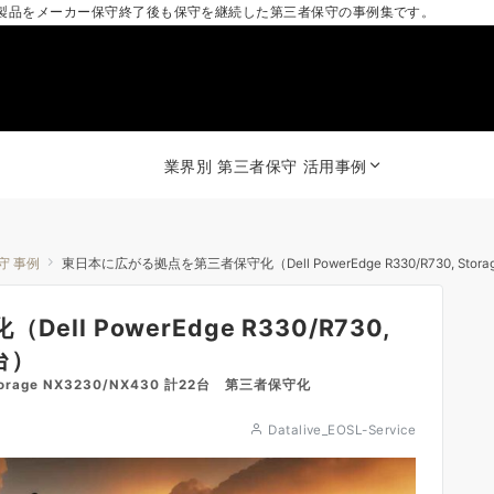
製品をメーカー保守終了後も保守を継続した第三者保守の事例集です。
業界別 第三者保守 活用事例
保守 事例
東日本に広がる拠点を第三者保守化（Dell PowerEdge R330/R730, Storag
l PowerEdge R330/R730,
2台）
torage NX3230/NX430 計22台 第三者保守化
Datalive_EOSL-Service