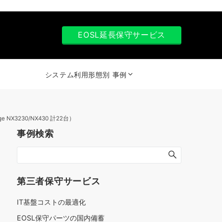
EOSL延長保守サービス
システム利用形態別 事例
e NX3230/NX430 計22台）
事例検索
第三者保守サービス
IT基盤コストの最適化
EOSL保守パーツの国内備蓄