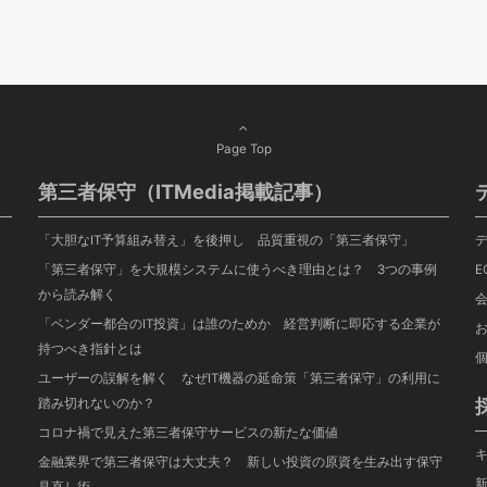
Page Top
第三者保守（ITMedia掲載記事）
「大胆なIT予算組み替え」を後押し 品質重視の「第三者保守」
「第三者保守」を大規模システムに使うべき理由とは？ 3つの事例
E
から読み解く
「ベンダー都合のIT投資」は誰のためか 経営判断に即応する企業が
持つべき指針とは
ユーザーの誤解を解く なぜIT機器の延命策「第三者保守」の利用に
踏み切れないのか？
コロナ禍で見えた第三者保守サービスの新たな価値
金融業界で第三者保守は大丈夫？ 新しい投資の原資を生み出す保守