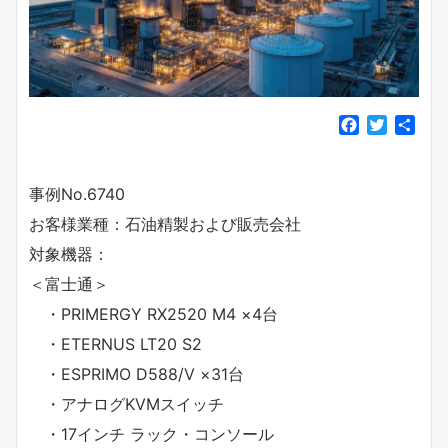
F
T
共
a
w
有
c
i
e
t
事例No.6740
b
t
お客様業種：石油精製および販売会社
o
e
o
r
対象機器：
k
＜富士通＞
・PRIMERGY RX2520 M4 ×4台
・ETERNUS LT20 S2
・ESPRIMO D588/V ×31台
・アナログKVMスイッチ
・17インチ ラック・コンソール