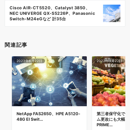
ゲ
Cisco AIR-CT5520、Catalyst 3850、
NEC UNIVERGE QX-S5226P、Panasonic
ー
Switch-M24eGなど 計35台
シ
ョ
関連記事
ン
2023年6月22日
2022年3月22日
NetApp FAS2650、HPE A5120-
第三者保守化で、
48G EI Swit…
ム更改にも大幅な
PRIME…