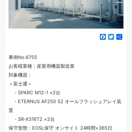
F
T
共
a
w
有
c
i
e
t
事例No.6755
b
t
お客様業種：産業用機器製造業
o
e
o
r
対象機器：
k
＜富士通＞
・SPARC M12-1 ×2台
・ETERNUS AF250 S2 オールフラッシュアレイ装
置
・SR-X316T2 ×2台
保守形態：EOSL保守 オンサイト 24時間×365日