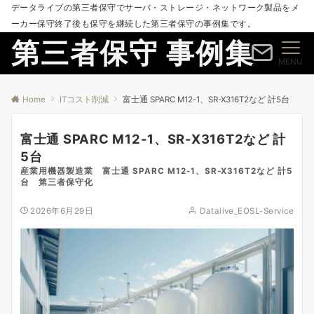
データライブの第三者保守でサーバ・ストレージ・ネットワーク製品をメ
ーカー保守終了後も保守を継続した第三者保守の事例集です。
第三者保守 事例集
MENU
Home
ITコスト削減
富士通 SPARC M12-1、SR-X316T2など 計5台
富士通 SPARC M12-1、SR-X316T2など 計
5台
産業用機器製造業 富士通 SPARC M12-1、SR-X316T2など 計5
台 第三者保守化
2026年6月29日
Datalive_EOSL-Service