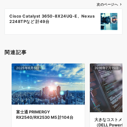
次のページへ
ビ
ゲ
Cisco Catalyst 3650-8X24UQ-E、Nexus
2248TPなど 計49台
ー
シ
ョ
関連記事
ン
2025年6月5日
2016年2月15日
富士通 PRIMERGY
RX2540/RX2530 M5 計104台
大きなコストメリ
（DELL Power