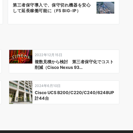
第三者保守導入で、保守切れ機器を安心
して延長稼働可能に（F5 BIG-IP）
2022年12月15日
複数見積から検討 第三者保守化でコスト
削減（Cisco Nexus 93…
2024年6月10日
Cisco UCS B200/C220/C240/6248UP
計44台