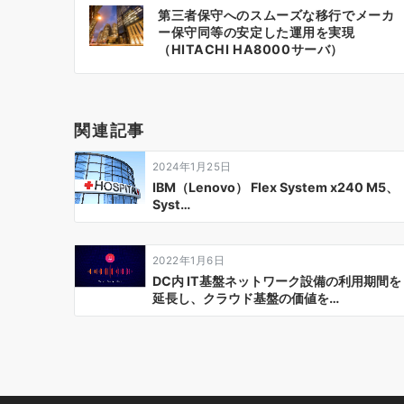
投
第三者保守へのスムーズな移行でメーカ
稿
ー保守同等の安定した運用を実現
（HITACHI HA8000サーバ）
ナ
ビ
ゲ
関連記事
ー
2024年1月25日
シ
IBM（Lenovo） Flex System x240 M5、
Syst…
ョ
ン
2022年1月6日
DC内 IT基盤ネットワーク設備の利用期間を
延長し、クラウド基盤の価値を…