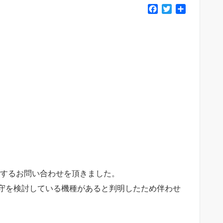
F
T
共
a
w
有
c
i
e
t
b
t
o
e
o
r
k
に関するお問い合わせを頂きました。
守を検討している機種があると判明したため伴わせ