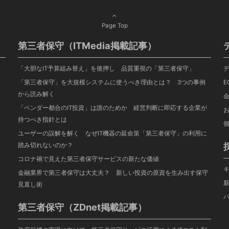
Page Top
第三者保守（ITMedia掲載記事）
「大胆なIT予算組み替え」を後押し 品質重視の「第三者保守」
「第三者保守」を大規模システムに使うべき理由とは？ 3つの事例
E
から読み解く
「ベンダー都合のIT投資」は誰のためか 経営判断に即応する企業が
持つべき指針とは
ユーザーの誤解を解く なぜIT機器の延命策「第三者保守」の利用に
踏み切れないのか？
コロナ禍で見えた第三者保守サービスの新たな価値
金融業界で第三者保守は大丈夫？ 新しい投資の原資を生み出す保守
見直し術
第三者保守（ZDnet掲載記事）