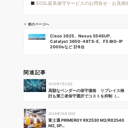
■
EOSL延長保守サービスのお問合せ・お見積
前のページへ
投
Cisco 3925、Nexus 5548UP、
稿
Catalyst 3650-48TS-E、F5 BIG-IP
2000sなど 計8台
ナ
ビ
ゲ
関連記事
ー
2015年1月23日
シ
高額なベンダーの保守価格 リプレイス検
討も第三者保守選択でコストを抑制（…
ョ
ン
2024年10月28日
富士通 PRIMERGY RX2530 M2/RX2540
M2, SP…