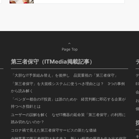
Page Top
第三者保守（ITMedia掲載記事）
「大胆なIT予算組み替え」を後押し 品質重視の「第三者保守」
「第三者保守」を大規模システムに使うべき理由とは？ 3つの事例
E
から読み解く
「ベンダー都合のIT投資」は誰のためか 経営判断に即応する企業が
持つべき指針とは
ユーザーの誤解を解く なぜIT機器の延命策「第三者保守」の利用に
踏み切れないのか？
コロナ禍で見えた第三者保守サービスの新たな価値
金融業界で第三者保守は大丈夫？ 新しい投資の原資を生み出す保守