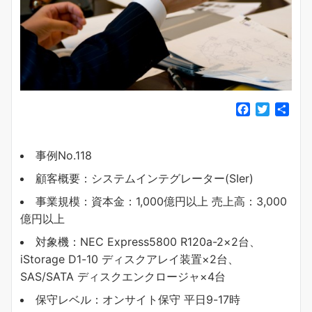
F
T
共
a
w
有
c
i
e
t
事例No.118
b
t
顧客概要：システムインテグレーター(SIer)
o
e
o
r
事業規模：資本金：1,000億円以上 売上高：3,000
k
億円以上
対象機：NEC Express5800 R120a-2×2台、
iStorage D1-10 ディスクアレイ装置×2台、
SAS/SATA ディスクエンクロージャ×4台
保守レベル：オンサイト保守 平日9-17時