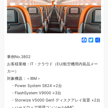
F
T
共
a
w
有
c
i
e
t
事例No.3802
b
t
お客様業種：IT・クラウド（EU/航空機用内装品メー
o
e
o
r
カー）
k
対象機器：＜IBM＞
・Power System S824 ×2台
・FlashSystem V9000 ×3台
・Storwize V5000 Gen1 ディスクアレイ装置 ×2台
・ハードウェア管理コンソールHMC