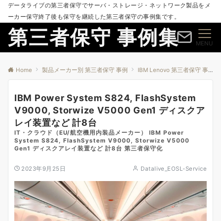
データライブの第三者保守でサーバ・ストレージ・ネットワーク製品をメ
ーカー保守終了後も保守を継続した第三者保守の事例集です。
第三者保守 事例集
MENU
Home
製品メーカー別 第三者保守 事例
IBM Lenovo 第三者保守 事例
IBM Power System S824, FlashSystem
V9000, Storwize V5000 Gen1 ディスクア
レイ装置など 計8台
IT・クラウド（EU/航空機用内装品メーカー） IBM Power
System S824, FlashSystem V9000, Storwize V5000
Gen1 ディスクアレイ装置など 計8台 第三者保守化
2023年9月25日
Datalive_EOSL-Service