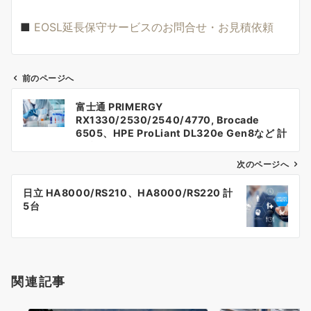
■
EOSL延長保守サービスのお問合せ・お見積依頼
前のページへ
投
富士通 PRIMERGY
稿
RX1330/2530/2540/4770, Brocade
6505、HPE ProLiant DL320e Gen8など 計
ナ
13台
次のページへ
ビ
ゲ
日立 HA8000/RS210、HA8000/RS220 計
5台
ー
シ
ョ
関連記事
ン