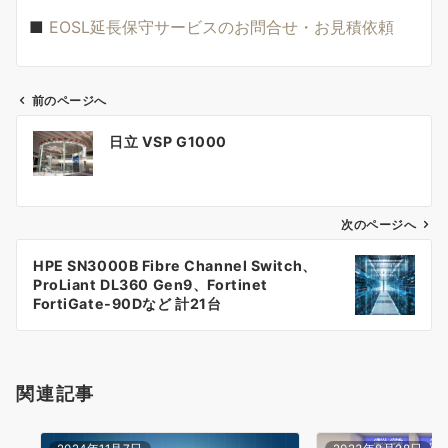
■
EOSL延長保守サービスのお問合せ・お見積依頼
前のページへ
投
日立 VSP G1000
稿
ナ
次のページへ
ビ
ゲ
HPE SN3000B Fibre Channel Switch、
ProLiant DL360 Gen9、Fortinet
ー
FortiGate-90Dなど 計21台
シ
ョ
関連記事
ン