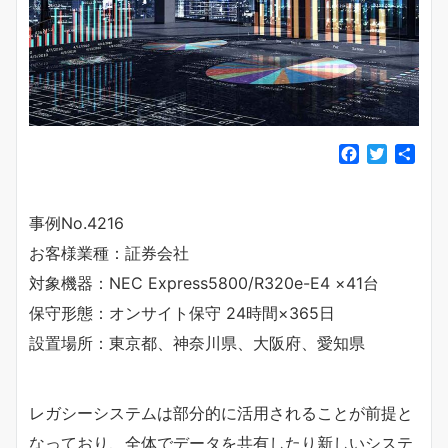
F
T
共
a
w
有
c
i
e
t
事例No.4216
b
t
お客様業種：証券会社
o
e
o
r
対象機器：NEC Express5800/R320e-E4 ×41台
k
保守形態：オンサイト保守 24時間×365日
設置場所：東京都、神奈川県、大阪府、愛知県
レガシーシステムは部分的に活用されることが前提と
なっており、全体でデータを共有したり新しいシステ