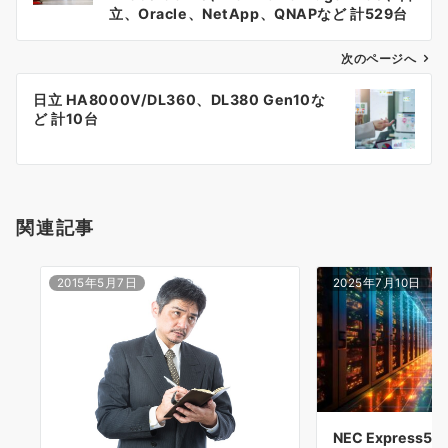
立、Oracle、NetApp、QNAPなど 計529台
ナ
次のページへ
ビ
ゲ
日立 HA8000V/DL360、DL380 Gen10な
ど 計10台
ー
シ
ョ
関連記事
ン
2015年5月7日
2025年7月10日
NEC Express58