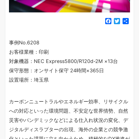
F
T
共
a
w
有
c
i
e
t
事例No.6208
b
t
お客様業種：印刷
o
e
o
r
対象機器：NEC Express5800/R120d-2M ×13台
k
保守形態：オンサイト保守 24時間×365日
設置場所：埼玉県
カーボンニュートラルやエネルギー効率、リサイクル
への対応といった環境問題、不安定な世界情勢、自然
災害やパンデミックなどによる仕入れ状況の変化、デ
ジタルディスラプターの出現、海外の企業との競争激
化といった課題に立ち向かうため、積極的なDX推進が