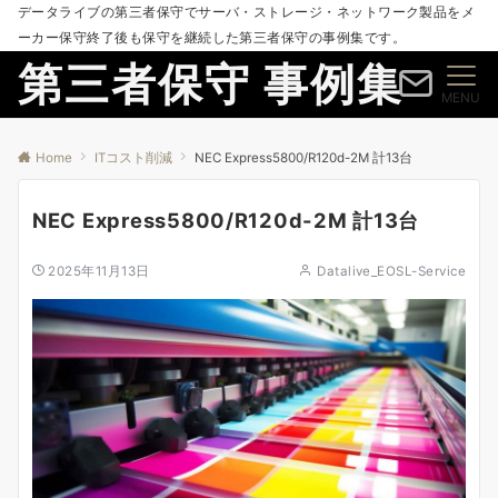
データライブの第三者保守でサーバ・ストレージ・ネットワーク製品をメ
ーカー保守終了後も保守を継続した第三者保守の事例集です。
第三者保守 事例集
MENU
Home
ITコスト削減
NEC Express5800/R120d-2M 計13台
NEC Express5800/R120d-2M 計13台
2025年11月13日
Datalive_EOSL-Service