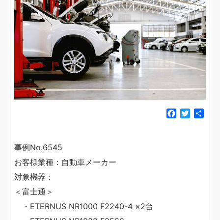
F
T
共
a
w
有
c
i
e
t
事例No.6545
b
t
お客様業種：自動車メーカー
o
e
o
r
対象機器：
k
＜富士通＞
・ETERNUS NR1000 F2240-4 ×2台