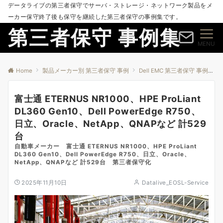
データライブの第三者保守でサーバ・ストレージ・ネットワーク製品をメ
ーカー保守終了後も保守を継続した第三者保守の事例集です。
第三者保守 事例集
MENU
Home
製品メーカー別 第三者保守 事例
Dell EMC 第三者保守 事例
富
富士通 ETERNUS NR1000、HPE ProLiant
DL360 Gen10、Dell PowerEdge R750、
日立、Oracle、NetApp、QNAPなど 計529
台
自動車メーカー 富士通 ETERNUS NR1000、HPE ProLiant
DL360 Gen10、Dell PowerEdge R750、日立、Oracle、
NetApp、QNAPなど 計529台 第三者保守化
2025年11月10日
Datalive_EOSL-Service