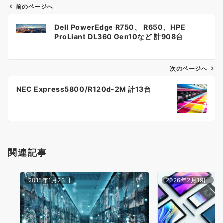
前のページへ
投
Dell PowerEdge R750、 R650、HPE
稿
ProLiant DL360 Gen10など 計908台
ナ
次のページへ
ビ
ゲ
NEC Express5800/R120d-2M 計13台
ー
シ
ョ
関連記事
ン
2015年1月23日
2026年2月19日