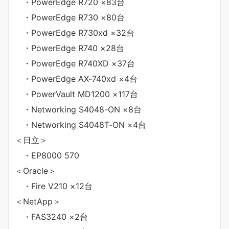
・PowerEdge R720 ×83台
・PowerEdge R730 ×80台
・PowerEdge R730xd ×32台
・PowerEdge R740 ×28台
・PowerEdge R740XD ×37台
・PowerEdge AX-740xd ×4台
・PowerVault MD1200 ×117台
・Networking S4048-ON ×8台
・Networking S4048T-ON ×4台
＜日立＞
・EP8000 570
＜Oracle＞
・Fire V210 ×12台
＜NetApp＞
・FAS3240 ×2台