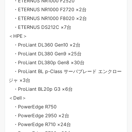
・ETERNUS NR1000 F2520
・ETERNUS NR1000 F2720 ×2台
・ETERNUS NR1000 F8020 ×2台
・ETERNUS DS212C ×7台
＜HPE＞
・ProLiant DL360 Gen10 ×2台
・ProLiant DL380 Gen9 ×25台
・ProLiant DL380p Gen8 ×30台
・ProLiant BL p-Class サーバブレード エンクロー
ジャ ×3台
・ProLiant BL20p G3 ×6台
＜Dell＞
・PowerEdge R750
・PowerEdge 2950 ×2台
・PowerEdge R710 ×24台