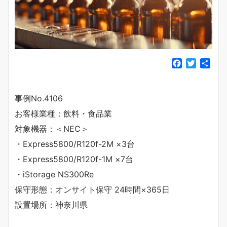
F
T
共
a
w
有
c
i
e
t
事例No.4106
b
t
お客様業種：飲料・食品業
o
e
o
r
対象機器：＜NEC＞
k
・Express5800/R120f-2M ×3台
・Express5800/R120f-1M ×7台
・iStorage NS300Re
保守形態：オンサイト保守 24時間×365日
設置場所：神奈川県