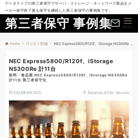
データライブの第三者保守でサーバ・ストレージ・ネットワーク製品をメ
ーカー保守終了後も保守を継続した第三者保守の事例集です。
第三者保守 事例集
MENU
Home
ITコスト削減
NEC Express5800/R120f、iStorage NS300Re 計11台
NEC Express5800/R120f、iStorage
NS300Re 計11台
飲料・食品業 NEC Express5800/R120f、iStorage NS300Re
計11台 第三者保守化
2024年6月20日
Datalive_EOSL-Service