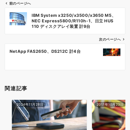
前のページへ
投
IBM System x3250/x3500/x3650 M5、
稿
NEC Express5800/R110h-1、日立 HUS
110 ディスクアレイ装置 計9台
ナ
次のページへ
ビ
ゲ
NetApp FAS2650、DS212C 計4台
ー
シ
ョ
関連記事
ン
2024年11月28日
2017年10月23日