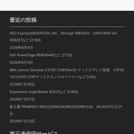
最近の投稿
NEC Express5800/R120h-2M、iStorage WBG620、UNIVERGE QX-
S5828Tなど 計19台
2026年8月6日
Dell PowerEdge R640/R440など 計11台
2026年8月3日
IBM Lenovo Storwize V3700 V2XP(Gen2) ディスクアレイ装置、V3700
V2/V3700 V2XPディスクエンクロージャーなど 計8台
2026年7月30日
Supermicro SuperBlade 820J2など 計99台
2026年7月27日
富士通 PRIMERGY RX2520/RX2540/RX2530/RX1330、SR-X324T2 計21
台
2026年7月23日
第三者保守サービス