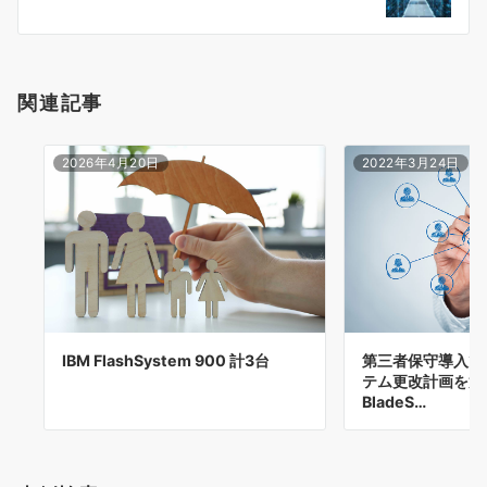
ー
シ
ョ
関連記事
ン
2026年4月20日
2022年3月24日
第三者保守導入で
IBM FlashSystem 900 計3台
テム更改計画を策
BladeS…