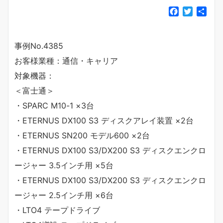
F
T
共
a
w
有
c
i
e
t
事例No.4385
b
t
お客様業種：通信・キャリア
o
e
o
r
対象機器：
k
＜富士通＞
・SPARC M10-1 ×3台
・ETERNUS DX100 S3 ディスクアレイ装置 ×2台
・ETERNUS SN200 モデル600 ×2台
・ETERNUS DX100 S3/DX200 S3 ディスクエンクロ
ージャー 3.5インチ用 ×5台
・ETERNUS DX100 S3/DX200 S3 ディスクエンクロ
ージャー 2.5インチ用 ×6台
・LTO4 テープドライブ