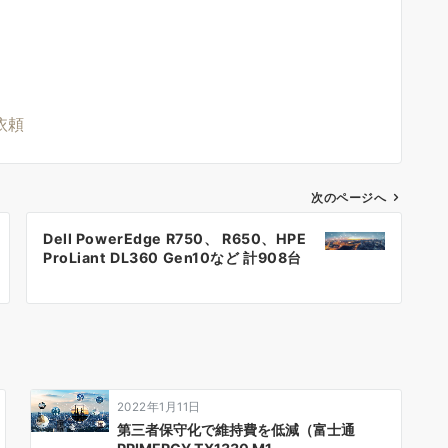
依頼
次のページへ
Dell PowerEdge R750、 R650、HPE
ProLiant DL360 Gen10など 計908台
2022年1月11日
第三者保守化で維持費を低減（富士通