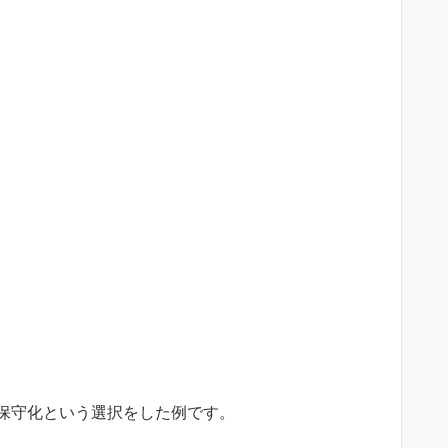
e
t
b
t
o
e
o
r
k
保守化という選択をした例です。