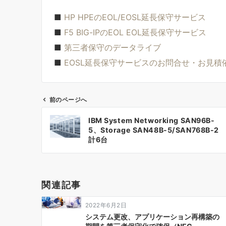
■
HP HPEのEOL/EOSL延長保守サービス
■
F5 BIG-IPのEOL EOL延長保守サービス
■
第三者保守のデータライブ
■
EOSL延長保守サービスのお問合せ・お見積
前のページへ
投
IBM System Networking SAN96B-
稿
5、Storage SAN48B-5/SAN768B-2
計6台
ナ
ビ
ゲ
関連記事
ー
2022年6月2日
シ
システム更改、アプリケーション再構築の