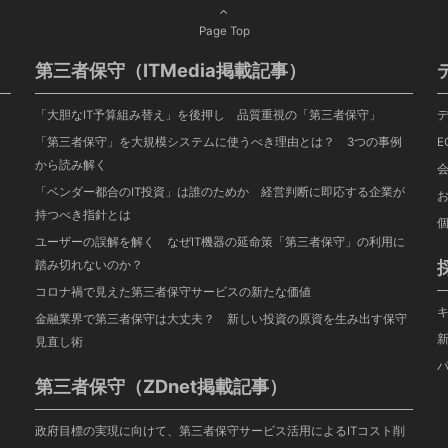
Page Top
第三者保守（ITMedia掲載記事）
「大胆なIT予算組み替え」を後押し 品質重視の「第三者保守」
「第三者保守」を大規模システムに使うべき理由とは？ 3つの事例
E
から読み解く
「ベンダー都合のIT投資」は誰のためか 経営判断に即応する企業が
持つべき指針とは
ユーザーの誤解を解く なぜIT機器の延命策「第三者保守」の利用に
踏み切れないのか？
コロナ禍で見えた第三者保守サービスの新たな価値
金融業界で第三者保守は大丈夫？ 新しい投資の原資を生み出す保守
見直し術
第三者保守（ZDnet掲載記事）
政府目標の実現に向けて、第三者保守サービス活用によるITコスト削