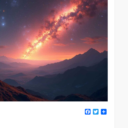
F
T
共
a
w
有
c
i