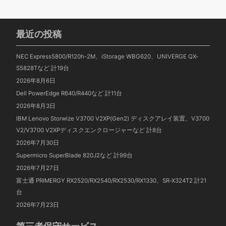
最近の投稿
NEC Express5800/R120h-2M、iStorage WBG620、UNIVERGE QX-
S5828Tなど 計19台
2026年8月6日
Dell PowerEdge R640/R440など 計11台
2026年8月3日
IBM Lenovo Storwize V3700 V2XP(Gen2) ディスクアレイ装置、V3700
V2/V3700 V2XPディスクエンクロージャーなど 計8台
2026年7月30日
Supermicro SuperBlade 820J2など 計99台
2026年7月27日
富士通 PRIMERGY RX2520/RX2540/RX2530/RX1330、SR-X324T2 計21
台
2026年7月23日