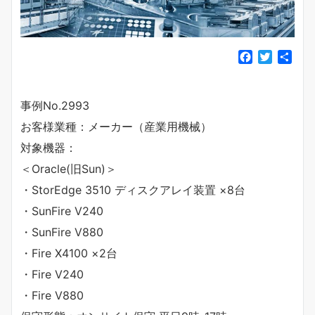
F
T
共
a
w
有
c
i
e
t
事例No.2993
b
t
お客様業種：メーカー（産業用機械）
o
e
o
r
対象機器：
k
＜Oracle(旧Sun)＞
・StorEdge 3510 ディスクアレイ装置 ×8台
・SunFire V240
・SunFire V880
・Fire X4100 ×2台
・Fire V240
・Fire V880