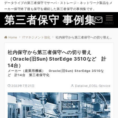
データライブの第三者保守でサーバ・ストレージ・ネットワーク製品をメ
ーカー保守終了後も保守を継続した第三者保守の事例集です。
第三者保守 事例集
MENU
Home
ITマネジメント強化
社内保守から第三者保守への切り替え（Oracle(旧Sun) StorEdge 3510など 計14台）
社内保守から第三者保守への切り替え
（Oracle(旧Sun) StorEdge 3510など 計
14台）
メーカー（産業用機械） Oracle(旧Sun) StorEdge 3510な
ど 計14台 第三者保守化
2022年7月21日
Datalive_EOSL-Service