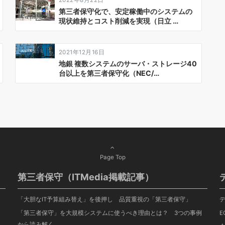
第三者保守化で、安定稼働中のシステムの
現状維持とコスト削減を実現（日立 …
2021年12月16日
地銀 複数システムのサーバ・ストレージ40
台以上を第三者保守化（NEC/…
Page Top
第三者保守（ITMedia掲載記事）
「大胆なIT予算組み替え」を後押し 品質重視の「第三者保守」
「第三者保守」を大規模システムに使うべき理由とは？ 3つの事例
E
から読み解く