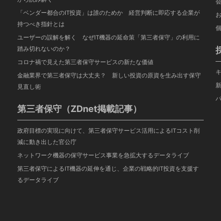
「ベンダー都合のIT投資」は誰のためか 経営判断に即応する企業が
持つべき指針とは
ユーザーの誤解を解く なぜIT機器の延命策「第三者保守」の利用に
踏み切れないのか？
コロナ禍で見えた第三者保守サービスの新たな価値
金融業界で第三者保守は大丈夫？ 新しい投資の原資を生み出す保守
見直し術
第三者保守（ZDnet掲載記事）
政府目標の実現に向けて、第三者保守サービス活用によるITコスト削
減に動き出した官公庁
ネットワーク機器の保守サービス事業を急拡大するデータライブ
第三者保守によるIT機器の延伸を通じ、企業の戦略的IT投資を支援す
るデータライブ