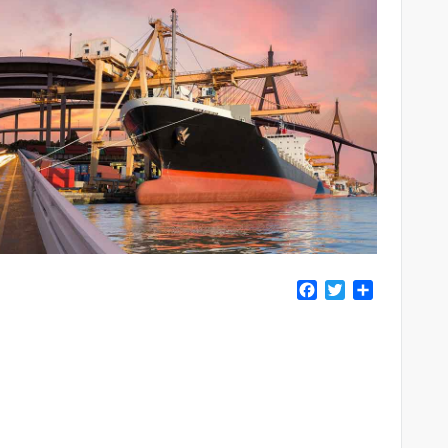
F
T
共
a
w
有
c
i
e
t
b
t
o
e
o
r
k