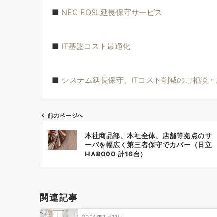
■
NEC EOSL延長保守サービス
■
IT基盤コスト最適化
■
システム延長保守、ITコスト削減のご相談
前のページへ
投
本社商品部、本社全体、店舗等拠点のサ
稿
ーバを幅広く第三者保守でカバー（日立
HA8000 計16台）
ナ
ビ
ゲ
関連記事
ー
2024年7月11日