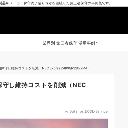
製品をメーカー保守終了後も保守を継続した第三者保守の事例集です。
業界別 第三者保守 活用事例
し維持コストを削減（NEC Express5800/R320c-M4）
保守し維持コストを削減（NEC
Datalive_EOSL-Service