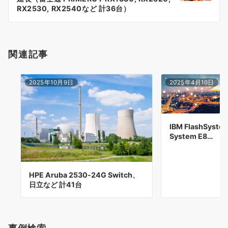
ー
RX2530, RX2540など 計36台）
シ
ョ
関連記事
ン
2025年10月9日
2025年4月10日
IBM FlashSyste
System E8…
HPE Aruba 2530-24G Switch、
日立など 計41台
事例検索