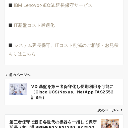
■
IBM LenovoのEOSL延長保守サービス
■
IT基盤コスト最適化
■
システム延長保守、ITコスト削減のご相談・お見積
もりはこちら
前のページへ
投
VDI基盤を第三者保守化し長期利用を可能に
稿
（Cisco UCS/Nexus、NetApp FAS2552
計8台）
ナ
次のページへ
ビ
ゲ
第三者保守で新旧各世代の機器を一括して保守
延長（富士通 PRIMERGY RX1330, RX2520,