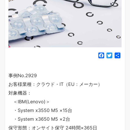
F
T
共
a
w
有
c
i
e
t
事例No.2929
b
t
お客様業種：クラウド・IT（EU：メーカー）
o
e
o
r
対象機器：
k
＜IBM(Lenovo)＞
・System x3550 M5 ×15台
・System x3650 M5 ×2台
保守形態：オンサイト保守 24時間×365日