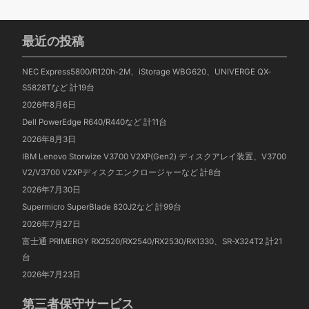
最近の投稿
NEC Express5800/R120h-2M、iStorage WBG620、UNIVERGE QX-
S5828Tなど 計19台
2026年8月6日
Dell PowerEdge R640/R440など 計11台
2026年8月3日
IBM Lenovo Storwize V3700 V2XP(Gen2) ディスクアレイ装置、V3700
V2/V3700 V2XPディスクエンクロージャーなど 計8台
2026年7月30日
Supermicro SuperBlade 820J2など 計99台
2026年7月27日
富士通 PRIMERGY RX2520/RX2540/RX2530/RX1330、SR-X324T2 計21
台
2026年7月23日
第三者保守サービス