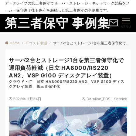
データライブの第三者保守でサーバ・ストレージ・ネットワーク製品をメ
ーカー保守終了後も保守を継続した第三者保守の事例集です。
第三者保守 事例集
MENU
Home
ITコスト削減
サーバ2台とストレージ1台を第三者保守化で運用負荷軽減（日立 HA8000/RS220 AN2、VSP G100 ディスクアレイ装置）
サーバ2台とストレージ1台を第三者保守化で
運用負荷軽減（日立 HA8000/RS220
AN2、VSP G100 ディスクアレイ装置）
クラウド・IT 日立 HA8000/RS220 AN2、VSP G100 ディス
クアレイ装置 第三者保守化
2022年11月24日
Datalive_EOSL-Service