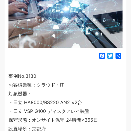
F
T
共
a
w
有
c
i
e
t
事例No.3180
b
t
お客様業種：クラウド・IT
o
e
o
r
対象機器：
k
・日立 HA8000/RS220 AN2 ×2台
・日立 VSP G100 ディスクアレイ装置
保守形態：オンサイト保守 24時間×365日
設置場所：京都府