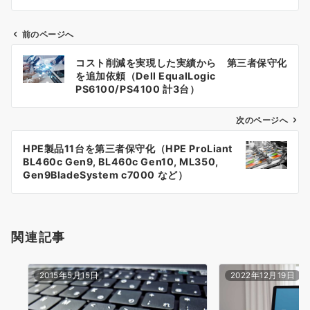
前のページへ
投
コスト削減を実現した実績から 第三者保守化
稿
を追加依頼（Dell EqualLogic
PS6100/PS4100 計3台）
ナ
次のページへ
ビ
ゲ
HPE製品11台を第三者保守化（HPE ProLiant
BL460c Gen9, BL460c Gen10, ML350,
ー
Gen9BladeSystem c7000 など）
シ
ョ
関連記事
ン
2015年5月15日
2022年12月19日