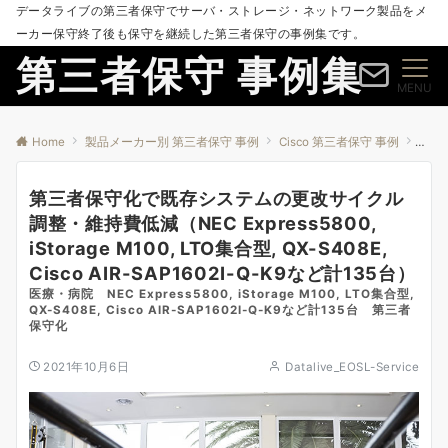
データライブの第三者保守でサーバ・ストレージ・ネットワーク製品をメ
ーカー保守終了後も保守を継続した第三者保守の事例集です。
第三者保守 事例集
MENU
Home
製品メーカー別 第三者保守 事例
Cisco 第三者保守 事例
第三者
第三者保守化で既存システムの更改サイクル
調整・維持費低減（NEC Express5800,
iStorage M100, LTO集合型, QX-S408E,
Cisco AIR-SAP1602I-Q-K9など計135台）
医療・病院 NEC Express5800, iStorage M100, LTO集合型,
QX-S408E, Cisco AIR-SAP1602I-Q-K9など計135台 第三者
保守化
2021年10月6日
Datalive_EOSL-Service