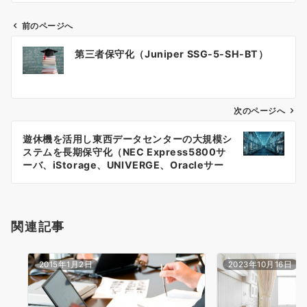
前のページへ
投
第三者保守化（Juniper SSG-5-SH-BT）
稿
ナ
次のページへ
ビ
ゲ
遊休機を活用し東西データセンターの大規模シ
ステムを長期保守化（NEC Express5800サ
ー
ーバ、iStorage、UNIVERGE、Oracleサー
バ等）
シ
ョ
関連記事
ン
2015年1月2日
2023年10月16日