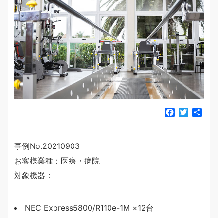
F
T
共
a
w
有
c
i
e
t
事例No.20210903
b
t
お客様業種：医療・病院
o
e
o
r
対象機器：
k
NEC Express5800/R110e-1M ×12台