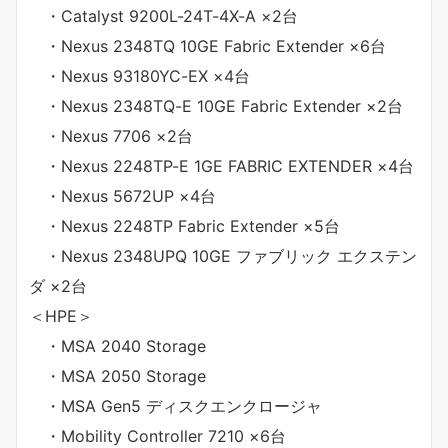
・Catalyst 9200L-24T-4X-A ×2台
・Nexus 2348TQ 10GE Fabric Extender ×6台
・Nexus 93180YC-EX ×4台
・Nexus 2348TQ-E 10GE Fabric Extender ×2台
・Nexus 7706 ×2台
・Nexus 2248TP-E 1GE FABRIC EXTENDER ×4台
・Nexus 5672UP ×4台
・Nexus 2248TP Fabric Extender ×5台
・Nexus 2348UPQ 10GE ファブリック エクステン
ダ ×2台
＜HPE＞
・MSA 2040 Storage
・MSA 2050 Storage
・MSA Gen5 ディスクエンクロージャ
・Mobility Controller 7210 ×6台