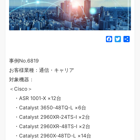
F
T
共
a
w
有
c
i
e
t
事例No.6819
b
t
お客様業種：通信・キャリア
o
e
o
r
対象機器：
k
＜Cisco＞
・ASR 1001-X ×12台
・Catalyst 3650-48TQ-L ×6台
・Catalyst 2960XR-24TS-I ×2台
・Catalyst 2960XR-48TS-I ×2台
・Catalyst 2960X-48TD-L ×14台