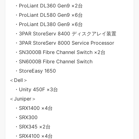
・ProLiant DL360 Gen9 ×2台
・ProLiant DL580 Gen9 ×6台
・ProLiant DL380 Gen9 ×6台
・3PAR StoreServ 8400 ディスクアレイ装置
・3PAR StoreServ 8000 Service Processor
・SN3000B Fibre Channel Switch ×2台
・SN6000B Fibre Channel Switch
・StoreEasy 1650
＜Dell＞
・Unity 450F ×3台
＜Juniper＞
・SRX1400 ×4台
・SRX300
・SRX345 ×2台
・SRX4100 ×4台