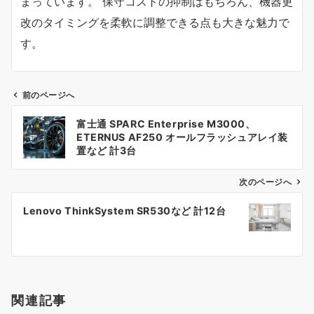
まっています。 保守コストの抑制はもちろん、機器更
改のタイミングを柔軟に調整できる点も大きな魅力で
す。
前のページへ
投
富士通 SPARC Enterprise M3000、
稿
ETERNUS AF250 オールフラッシュアレイ装
置など 計3台
ナ
次のページへ
ビ
ゲ
Lenovo ThinkSystem SR530など 計12台
ー
シ
ョ
関連記事
ン