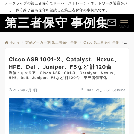
データライブの第三者保守でサーバ・ストレージ・ネットワーク製品をメ
ーカー保守終了後も保守を継続した第三者保守の事例集です。
第三者保守 事例集
MENU
Home
製品メーカー別 第三者保守 事例
Cisco 第三者保守 事例
Cisc
Cisco ASR 1001-X、Catalyst、Nexus、
HPE、Dell、Juniper、F5など 計120台
通信・キャリア Cisco ASR 1001-X、Catalyst、Nexus、
HPE、Dell、Juniper、F5など 計120台 第三者保守化
2026年7月9日
Datalive_EOSL-Service