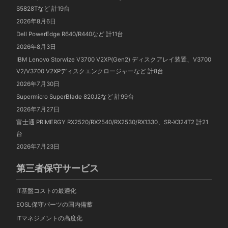
S5828Tなど 計19台
2026年8月6日
Dell PowerEdge R640/R440など 計11台
2026年8月3日
IBM Lenovo Storwize V3700 V2XP(Gen2) ディスクアレイ装置、V3700
V2/V3700 V2XPディスクエンクロージャーなど 計8台
2026年7月30日
Supermicro SuperBlade 820J2など 計99台
2026年7月27日
富士通 PRIMERGY RX2520/RX2540/RX2530/RX1330、SR-X324T2 計21
台
2026年7月23日
第三者保守サービス
IT基盤コストの最適化
EOSL保守パーツの国内備蓄
ITマネジメントの高度化