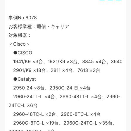
a
w
有
c
i
e
t
事例No.6078
b
t
お客様業種：通信・キャリア
o
e
o
r
対象機器：
k
＜Cisco＞
●CISCO
1941/K9 ×3台、1921/K9 ×3台、3845 ×4台、3640
2901/K9 ×18台、2811 ×4台、7613 ×2台
●Catalyst
2950-24 ×8台、2950G-24-EI ×4台
2960-24TT-L ×4台、2960-48TT-L ×4台、2960-
24TC-L ×6台
2960-48TC-L ×2台、2960-8TC-L ×4台
2960G-8TC-L ×19台、2960G-24TC-L ×35台、