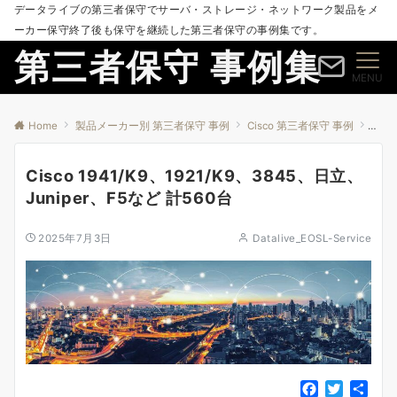
データライブの第三者保守でサーバ・ストレージ・ネットワーク製品をメ
ーカー保守終了後も保守を継続した第三者保守の事例集です。
第三者保守 事例集
MENU
Home
製品メーカー別 第三者保守 事例
Cisco 第三者保守 事例
Cis
Cisco 1941/K9、1921/K9、3845、日立、
Juniper、F5など 計560台
2025年7月3日
Datalive_EOSL-Service
F
T
共