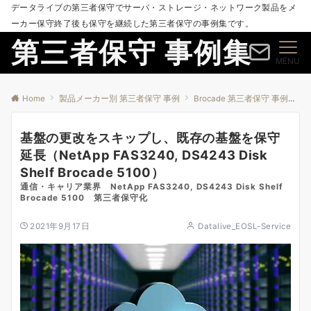
データライブの第三者保守でサーバ・ストレージ・ネットワーク製品をメ
ーカー保守終了後も保守を継続した第三者保守の事例集です。
第三者保守 事例集
MENU
Home
製品メーカー別 第三者保守 事例
Brocade 第三者保守 事例
基
基盤の更改をスキップし、既存の基盤を保守
延長（NetApp FAS3240, DS4243 Disk
Shelf Brocade 5100）
通信・キャリア業界 NetApp FAS3240, DS4243 Disk Shelf
Brocade 5100 第三者保守化
2021年9月17日
Datalive_EOSL-Service