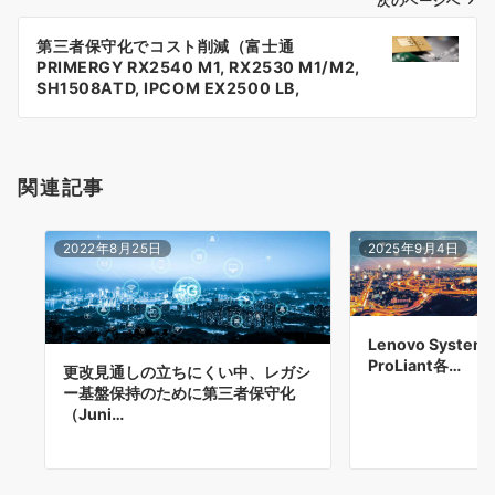
次のページへ
ビ
ゲ
第三者保守化でコスト削減（富士通
PRIMERGY RX2540 M1, RX2530 M1/M2,
ー
SH1508ATD, IPCOM EX2500 LB,
ETERNUS SN200, Cisco Catalyst,
シ
Brocade 6505）
ョ
関連記事
ン
2022年8月25日
2025年9月4日
Lenovo System
ProLiant各…
更改見通しの立ちにくい中、レガシ
ー基盤保持のために第三者保守化
（Juni…