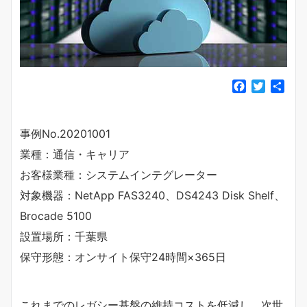
F
T
共
a
w
有
c
i
e
t
事例No.20201001
b
t
業種：通信・キャリア
o
e
o
r
お客様業種：システムインテグレーター
k
対象機器：NetApp FAS3240、DS4243 Disk Shelf、
Brocade 5100
設置場所：千葉県
保守形態：オンサイト保守24時間×365日
これまでのレガシー基盤の維持コストを低減し、次世