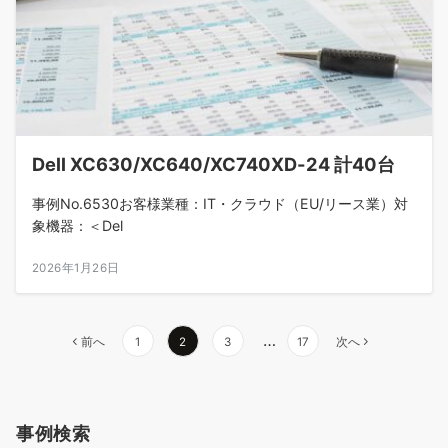
Dell XC630/XC640/XC740XD-24 計40台
事例No.6530お客様業種：IT・クラウド（EU/リース業）対
象機器：＜Del
2026年1月26日
投
…
前へ
1
2
3
17
次へ
稿
ナ
事例検索
ビ