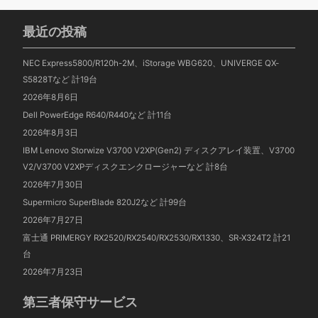
最近の投稿
NEC Express5800/R120h-2M、iStorage WBG620、UNIVERGE QX-
S5828Tなど 計19台
2026年8月6日
Dell PowerEdge R640/R440など 計11台
2026年8月3日
IBM Lenovo Storwize V3700 V2XP(Gen2) ディスクアレイ装置、V3700
V2/V3700 V2XPディスクエンクロージャーなど 計8台
2026年7月30日
Supermicro SuperBlade 820J2など 計99台
2026年7月27日
富士通 PRIMERGY RX2520/RX2540/RX2530/RX1330、SR-X324T2 計21
台
2026年7月23日
第三者保守サービス