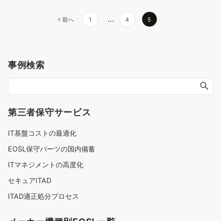
投
…
前へ
1
4
5
稿
ナ
事例検索
ビ
ゲ
ー
第三者保守サービス
シ
IT基盤コストの最適化
ョ
EOSL保守パーツの国内備蓄
ン
ITマネジメントの高度化
セキュアITAD
ITAD適正処分プロセス