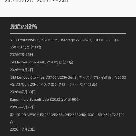
X324T2 計21台
2026年7月23日
最近の投稿
NEC Express5800/R120h-2M、iStorage WBG620、UNIVERGE QX-
S5828Tなど 計19台
2026年8月6日
Dell PowerEdge R640/R440など 計11台
2026年8月3日
IBM Lenovo Storwize V3700 V2XP(Gen2) ディスクアレイ装置、V3700
V2/V3700 V2XPディスクエンクロージャーなど 計8台
2026年7月30日
Supermicro SuperBlade 820J2など 計99台
2026年7月27日
富士通 PRIMERGY RX2520/RX2540/RX2530/RX1330、SR-X324T2 計21
台
2026年7月23日