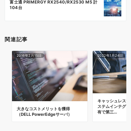
ゲ
富士通 PRIMERGY RX2540/RX2530 M5 計
104台
ー
シ
ョ
関連記事
ン
2016年2月15日
2022年1月24日
キャッシュレス決
ステムインテグレ
大きなコストメリットを獲得
有で第三…
（DELL PowerEdgeサーバ）