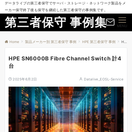
データライブの第三者保守でサーバ・ストレージ・ネットワーク製品をメ
ーカー保守終了後も保守を継続した第三者保守の事例集です。
第三者保守 事例集
MENU
Home
製品メーカー別 第三者保守 事例
HPE 第三者保守 事例
HPE SN6000B Fibre Channel Switch 計4台
HPE SN6000B Fibre Channel Switch 計4
台
2025年6月2日
Datalive_EOSL-Service