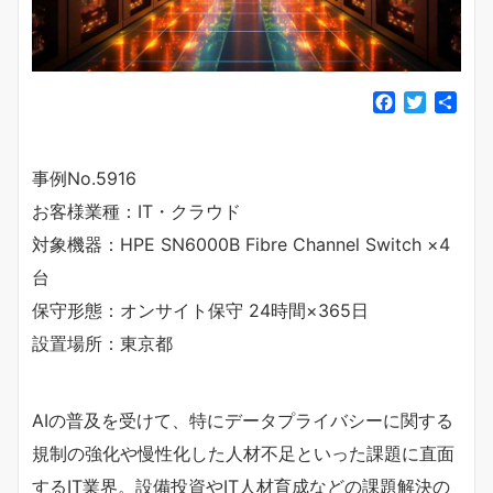
F
T
共
a
w
有
c
i
e
t
事例No.5916
b
t
お客様業種：IT・クラウド
o
e
o
r
対象機器：HPE SN6000B Fibre Channel Switch ×4
k
台
保守形態：オンサイト保守 24時間×365日
設置場所：東京都
AIの普及を受けて、特にデータプライバシーに関する
規制の強化や慢性化した人材不足といった課題に直面
するIT業界。設備投資やIT人材育成などの課題解決の