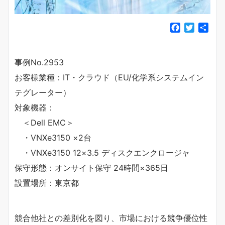
F
T
共
a
w
有
c
i
e
t
事例No.2953
b
t
お客様業種：IT・クラウド（EU/化学系システムイン
o
e
o
r
テグレーター）
k
対象機器：
＜Dell EMC＞
・VNXe3150 ×2台
・VNXe3150 12×3.5 ディスクエンクロージャ
保守形態：オンサイト保守 24時間×365日
設置場所：東京都
競合他社との差別化を図り、市場における競争優位性