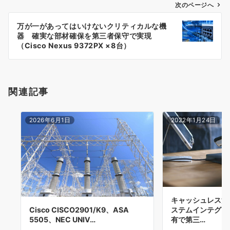
次のページへ
ビ
ゲ
万が一があってはいけないクリティカルな機
器 確実な部材確保を第三者保守で実現
ー
（Cisco Nexus 9372PX ×8台）
シ
ョ
関連記事
ン
2026年6月1日
2022年1月24日
キャッシュレス決
ステムインテグレ
Cisco CISCO2901/K9、ASA
有で第三…
5505、NEC UNIV…