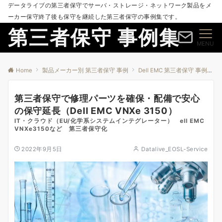
データライブの第三者保守でサーバ・ストレージ・ネットワーク製品をメ
ーカー保守終了後も保守を継続した第三者保守の事例集です。
第三者保守 事例集
MENU
Home
製品メーカー別 第三者保守 事例
Dell EMC 第三者保守 事例
第
第三者保守で修理パーツを確保・配備で安心
の保守延長（Dell EMC VNXe 3150）
IT・クラウド（EU/化学系システムインテグレーター） ell EMC
VNXe3150など 第三者保守化
2022年9月5日
Datalive_EOSL-Service