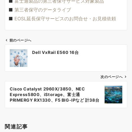
■
富士通製品の第三者保守サービス対象製品
■
第三者保守のデータライブ
■
EOSL延長保守サービスのお問合せ・お見積依頼
前のページへ
投
Dell VxRail E560 16台
稿
ナ
次のページへ
ビ
ゲ
Cisco Catalyst 2960X/3850、NEC
Express5800、iStorage、富士通
ー
PRIMERGY RX1330、F5 BIG-IPなど 計38台
シ
ョ
関連記事
ン