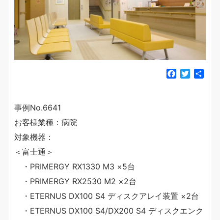
F
T
共
a
w
有
c
i
e
t
事例No.6641
b
t
お客様業種：病院
o
e
o
r
対象機器：
k
＜富士通＞
・PRIMERGY RX1330 M3 ×5台
・PRIMERGY RX2530 M2 ×2台
・ETERNUS DX100 S4 ディスクアレイ装置 ×2台
・ETERNUS DX100 S4/DX200 S4 ディスクエンク